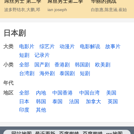
屌丝男士 第二季
屌丝男士第二季
华丽的挑战
波多野结衣,大鹏,邓
ian joseph
白歆惠,陈意涵,崔始
超,宫睿,韩寒,贾玲,姜
somerhalder,mc石
源,金勤,李东海,许玮
涛,李响,林志玲,柳岩,
头,波多野结衣,大鹏,
甯
日本剧
马丽,汤唯,王小利,王
韩寒,后舍男生,蓝燕,
学兵,王学圻,温兆伦,
林志玲 chiling lin,柳
电影片
综艺片
动漫片
电影解说
故事片
大类
吴思凡,吴秀波,肖旭,
岩 yan liu,马丽,汤唯,
短剧
记录片
杨幂,伊恩·萨默海尔
温兆伦,吴秀波,杨幂
全部
国产剧
香港剧
韩国剧
欧美剧
小类
德,于嘉,袁成杰
台湾剧
海外剧
泰国剧
短剧
年代
全部
内地
中国香港
中国台湾
美国
地区
日本
韩国
泰国
法国
加拿大
英国
印度
其他