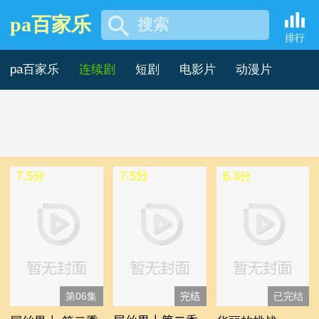
pa百家乐
搜索
德国日本剧 -pa百家乐
排行
pa百家乐
连续剧
短剧
电影片
动漫片
记录片
综艺片
7.5分
7.5分
6.3分
第06集
完结
已完结