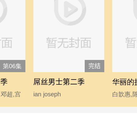
第06集
完结
二季
屌丝男士第二季
华丽的
,邓超,宫
ian joseph
白歆惠,
涛,李响,林
somerhalder,mc石头,波多
勤,李东
汤唯,王小
野结衣,大鹏,韩寒,后舍男
,温兆伦,
生,蓝燕,林志玲 chiling lin,