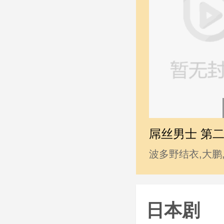
屌丝男士 第
波多野结衣,大鹏
睿,韩寒,贾玲,姜
志玲,柳岩,马丽,
日本剧
利,王学兵,王学圻