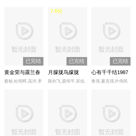
7.6分
已完结
已完结
已完结
黄金荣与露兰春
月朦胧鸟朦胧
心有千千结1987
蔡铭,杜明晖,高淬,李
陈剑飞,梁伟平,宋佳,
鲁瑛,夏克强,叶伟民
蔷,刘贵琴,鲁瑛,史久
杨津,张莺,赵艳红,周
峰,汪家仪,武皓,姚安
予援
濂,姚明荣,张元