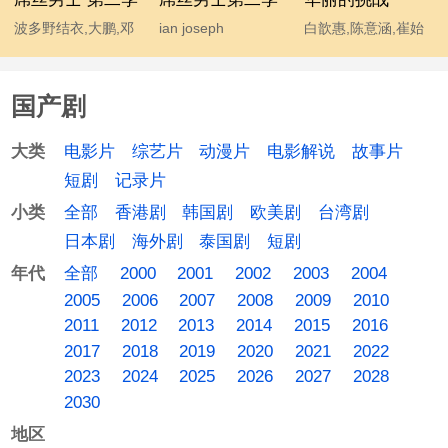
波多野结衣,大鹏,邓
ian joseph
白歆惠,陈意涵,崔始
超,宫睿,韩寒,贾玲,姜
somerhalder,mc石
源,金勤,李东海,许玮
涛,李响,林志玲,柳岩,
头,波多野结衣,大鹏,
甯
国产剧
马丽,汤唯,王小利,王
韩寒,后舍男生,蓝燕,
学兵,王学圻,温兆伦,
林志玲 chiling lin,柳
电影片
综艺片
动漫片
电影解说
故事片
大类
吴思凡,吴秀波,肖旭,
岩 yan liu,马丽,汤唯,
短剧
记录片
杨幂,伊恩·萨默海尔
温兆伦,吴秀波,杨幂
全部
香港剧
韩国剧
欧美剧
台湾剧
小类
德,于嘉,袁成杰
日本剧
海外剧
泰国剧
短剧
全部
2000
2001
2002
2003
2004
年代
2005
2006
2007
2008
2009
2010
2011
2012
2013
2014
2015
2016
2017
2018
2019
2020
2021
2022
2023
2024
2025
2026
2027
2028
2030
地区