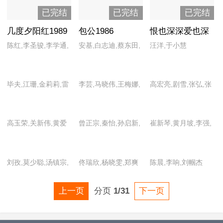
已完结
已完结
已完结
几度夕阳红1989
包公1986
恨也深深爱也深
深
陈红,李圣骏,李学通,
安基,白志迪,蔡东田,
汪洋,于小慧
王国京,王静安,王诗
陈牧,陈为民,呼建国,
槐,王伟平,于慧,张琪,
黄桂兰,金梦,李静莉,
毕夫,江珊,金莉莉,雷
李芸,马晓伟,王梅娜,
高宏亮,剧雪,张弘,张
张伟欣,郑毓芝
刘金钺,潘建中,彭国
汉,潘沙泉,师小红,吴
王诗槐,严翔,严晓频,
甲田
光,王若荔 ruoli
文华,辛兰芳,杨本勤,
张建刚
wang,魏珉,许千,赵
高玉荣,关新伟,黄爱
曾正宗,秦怡,孙启新,
崔新琴,黄月坡,李强,
周玉泉
慧梅
明,李静宜,阙心伟,任
汪正煜,王明晟,王伟
李苒苒,陆锦康,谭天
梅,任梦,石阴昌,孙爱
平,严丽秋,张磊,张晓
谦,吴静,张世杰,张晓
刘孜,莫少聪,汤镇宗,
佟瑞欣,杨晓雯,郑爽
陈晨,李响,刘帼杰
丽,田吉海,魏晓娥,徐
敏,朱玉雯
敏,张雪梅
童爱玲
冬梅
上一页
分页
1/31
下一页