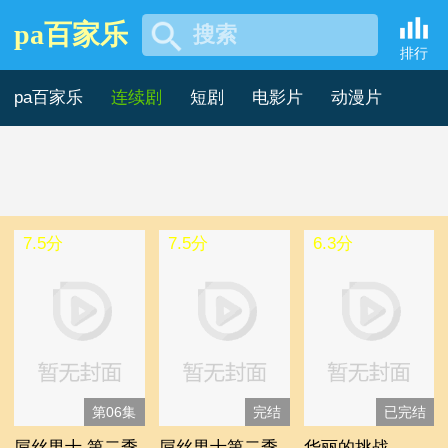
pa百家乐
搜索
1999年国产剧 -pa百家乐
排行
pa百家乐
连续剧
短剧
电影片
动漫片
记录片
综艺片
7.5分
7.5分
6.3分
第06集
完结
已完结
屌丝男士 第二季
屌丝男士第二季
华丽的挑战