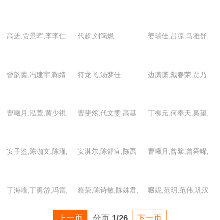
高进,贾景晖,李李仁,
代超,刘筠燃
姜瑞佳,吕凉,马雅舒,
刘南,宁理,王若子,杨
斯琴高娃,唐菀,田峻
壹童,赵蕴卓,祝雨辛
丞,王嘉儒,王千源,于
曾韵蓁,冯建宇,鞠婧
符龙飞,汤梦佳
边潇潇,戴春荣,贾乃
晓光
祎,李林,聂子皓,裴子
亮,李天柱,刘欢,万思
添,肖燕,于朦胧,虞朗
维,王劲松,王鸥,吴昕
曹曦月,泓萱,黄少祺,
曹斐然,代文雯,高基
丁柳元,何奉天,奚望,
黄子韬,刘宇宁,卢星
才,高泰宇,刘钊宏,孙
尹铸胜,原雨
宇,王劲松,张帆,张雪
毓晗,孙梓毓,叶斯琦
安子鉴,陈泇文,陈瑾,
安淇尔,陈舒宜,陈禹
曹曦月,曾黎,曾舜晞,
迎,朱杰
龚帆,郭军,郭泱,国依
同,方东海,高琳子,葛
陈创,陈欣予,陈钰琪,
铭,何美璇,红花,黄甫
奕德,郭飞歌,蒋韵兮,
樊少皇,宫正楠,郭军,
丁海峰,丁勇岱,冯雷,
蔡荣,陈诗敏,陈姝君,
啜妮,范明,范伟,巩汉
桀,黄世超,李金哲,李
李淏东,李俊豪,梁哲,
韩昊霖,贺刚,黑子,纪
高露,胡海锋,胡静,李
陈盈燕,陈雨成,赖雨
林,郝蕾,淮文,黄圣依,
玉峰,买政尧,梦秦,沈
卢仕轩,马沁格,苏彧,
沨,姜彦希,金钊,李东
建义,李乃文,刘威葳,
濛,熊梓淇,于美红,虞
柯蓝,李勤勤,梁冠华,
上一页
分页
1/26
下一页