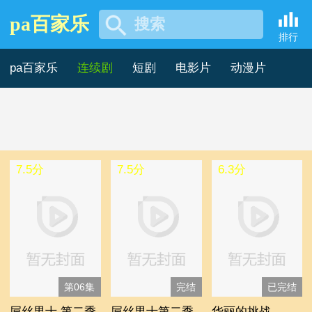
pa百家乐
搜索
2019年国产剧 -pa百家乐
排行
pa百家乐
连续剧
短剧
电影片
动漫片
记录片
综艺片
7.5分
7.5分
6.3分
第06集
完结
已完结
屌丝男士 第二季
屌丝男士第二季
华丽的挑战