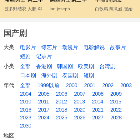
波多野结衣,大鹏,邓
ian joseph
白歆惠,陈意涵,崔始
超,宫睿,韩寒,贾玲,姜
somerhalder,mc石
源,金勤,李东海,许玮
涛,李响,林志玲,柳岩,
头,波多野结衣,大鹏,
甯
国产剧
马丽,汤唯,王小利,王
韩寒,后舍男生,蓝燕,
学兵,王学圻,温兆伦,
林志玲 chiling lin,柳
电影片
综艺片
动漫片
电影解说
故事片
大类
吴思凡,吴秀波,肖旭,
岩 yan liu,马丽,汤唯,
短剧
记录片
杨幂,伊恩·萨默海尔
温兆伦,吴秀波,杨幂
全部
香港剧
韩国剧
欧美剧
台湾剧
小类
德,于嘉,袁成杰
日本剧
海外剧
泰国剧
短剧
全部
1999以前
2000
2001
2002
2003
年代
2004
2005
2006
2007
2008
2009
2010
2011
2012
2013
2014
2015
2016
2017
2018
2020
2021
2022
2023
2024
2025
2026
2027
2028
2030
地区