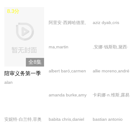
8.3分
阿里安·西姆哈德里,
aziz dyab,cris
蒂莫西·奥门德森,弗
haris,lyna dubarry,
吉尼亚·库尔,格林·特
埃里克·格恩,奥利维
ma,martin
,安娜·钱斯勒,黛西·
鲁曼,贾森·加里-斯坦
娅·波皮卡,丹尼尔·弗
farrell,shobhit piasa,
梅·库珀,福乐尔·塔什
福德,杰森·曼楚克斯,
朗西斯,吉姆·斯图格
全8集
艾莉莎·博,奥布里·艾
让,杰克·法辛,卡尔·
杰西卡·帕克·肯尼迪,
恩,克里斯托弗·西埃
albert baró,carmen
allie moreno,andré
布拉格,巴尼·费什威
皮尔金顿,罗恩·阿德
陪审义务第一季
杰伊,兰斯·莱迪克,利
雷夫,拉埃蒂茨亚·伊
conesa,edu
de mello,bel
克,费奈拉·伍尔加,弗
科鲁埃,山姆·哈兹尔
alan
亚·杰弗里斯,林-曼努
杜,马科·奥拉尼耶,马
soto,pepa charro,安
kowarick,bianca
朗西斯卡·科尼,盖伊·
丁,汤姆·杜兰特·普里
barinholtz,brandon
尔·米兰达,梅根·莫拉
克·基林,娜奥米·杨,
amanda burke,amy
卡莉娜·n.维斯,露易
德斯·维伦科索,宝拉·
byington,laila
雷莫斯,克里斯蒂娜·
查德,亚德里安·埃德
loeser,cassandra
莉,瑞恩·考伊,瑟纳迪
尼科莱·金斯基,帕特
goodmurphy,azahna
斯·冯·芬克,马丁·布
波腾皮,胡安·卡洛斯·
zaid,paulo gorgulho,
亨德里克斯,克里斯
蒙松
blair,david
·蔡,苏珊·克莱尔,托
里克·麦拉海德,文森
dhillon,dayah
拉姆马赫,马克斯·施
凡希多,马丁尼奥·里
埃伦·科戴罗,黛博拉·
汀·弗劳赛斯,马修·布
brown,e,rashida
比·斯蒂芬斯,沃克·斯
特·卡塞尔,伊娃·格
安妮特·白兰特,菲奥
babita chris,daniel
bastian antonio
brar,elisa,gerry
梅尔普芬尼希,马力
瓦斯,玛丽娜·伽特尔,
拉姆,弗拉维奥·保乌
鲁姆,乔什·迪伦,乔西
“sheedz”
科贝尔,亚当·科普兰,
林,朱莉娅·威斯科特-
娜·多尔曼,内尔·德
osgood,mariia
fuentes,matt
dee,kelli
克·鲍尔,梅林·罗斯,
玛丽亚·德·纳蒂,蒙特
拉奇,拉克尔·凯若奥,
·托塔,塞兰·巴克斯
olayiwola,ross
耶莱娜·米林科维奇
哈顿
贞,尼克·亨德里克斯
legun,rita mcdonald
beauman-jones,阿