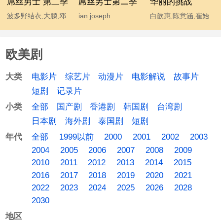
屌丝男士 第二季
屌丝男士第二季
华丽的挑战
波多野结衣,大鹏,邓
ian joseph
白歆惠,陈意涵,崔始
超,宫睿,韩寒,贾玲,姜
somerhalder,mc石
源,金勤,李东海,许玮
涛,李响,林志玲,柳岩,
头,波多野结衣,大鹏,
甯
欧美剧
马丽,汤唯,王小利,王
韩寒,后舍男生,蓝燕,
学兵,王学圻,温兆伦,
林志玲 chiling lin,柳
电影片
综艺片
动漫片
电影解说
故事片
大类
吴思凡,吴秀波,肖旭,
岩 yan liu,马丽,汤唯,
短剧
记录片
杨幂,伊恩·萨默海尔
温兆伦,吴秀波,杨幂
全部
国产剧
香港剧
韩国剧
台湾剧
小类
德,于嘉,袁成杰
日本剧
海外剧
泰国剧
短剧
全部
1999以前
2000
2001
2002
2003
年代
2004
2005
2006
2007
2008
2009
2010
2011
2012
2013
2014
2015
2016
2017
2018
2019
2020
2021
2022
2023
2024
2025
2026
2028
2030
地区