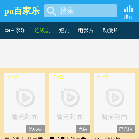
pa百家乐
搜索
2027年欧美剧 -pa百家乐
排行
pa百家乐
连续剧
短剧
电影片
动漫片
记录片
综艺片
7.5分
7.5分
6.3分
第06集
完结
已完结