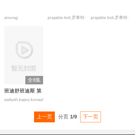
查特吉,吉特,雷特维
阿努普里娅卡罗利,
singh,anjali
许·卡素吉,施芮娅·比
克.鲍米克,普罗森吉
迪娅达米妮,兰迪塔
anand,gautam s.
尔冈卡尔,瓦伦·米特
anurag
prajakta koli,罗希特·
prajakta koli,罗希特·
特·,齐特拉伽达·辛
达斯,蕾瓦蒂,南迪什
gadaballi,nimisha
拉
thakur,paramvir
萨拉夫
萨拉夫
格,沙肖特·查特吉
辛格桑德胡,乌芒巴
sajayan,salim husen
cheema,rahul
达纳,西姆兰,扎伊娜
mulla,shalini
bhat,zahan kapoor
阿里
pandey,shri prakash
mishra,法尔汉,基舒·
森古普多,鲁克米尼·
苏尔夫,乔蒂卡,莎巴
娜·阿兹米
全8集
班迪舒班迪斯 第
二季
aaliyah,kapur,kunaal,nayyar,qureishi,roy,saurabh,
阿利亚·库雷希,阿图
尔·库尔卡尼,迪维亚·
上一页
分页
1/9
下一页
达塔,拉什·塔朗,雷特
维克.鲍米克,悉瑞雅·