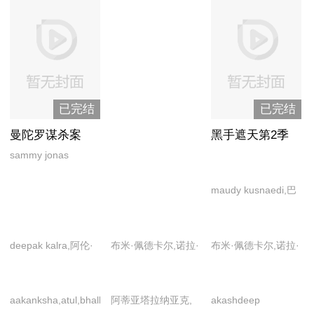
已完结
已完结
曼陀罗谋杀案
黑手遮天第2季
sammy jonas
heaney,苏莉温.查瓦
maudy kusnaedi,巴
拉,瓦妮·卡普尔
斯卡拉·马亨德拉,马
斯亚斯·穆胡斯
deepak kalra,阿伦·
布米·佩德卡尔,诺拉·
布米·佩德卡尔,诺拉·
卡拉,库尔布尚·卡尔
法泰希,维哈恩·萨马
法泰希,伊沙恩·哈塔
班达,纳姆拉塔·谢斯,
特,伊沙恩·哈塔尔
尔
aakanksha,atul,bhalla,chakra,chatterjee,chattopadhyay,chopra,das
阿蒂亚塔拉纳亚克,
akashdeep
尼尚克·维尔玛,萨提