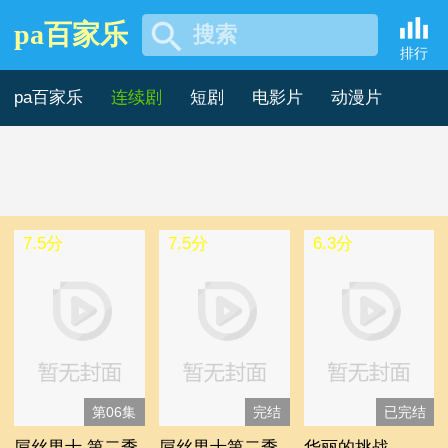
pa百家乐
搜索
印度连续剧 -pa百家乐
排行
pa百家乐
连续剧
短剧
电影片
动漫片
记录片
综艺片
7.5分
7.5分
6.3分
第06集
完结
已完结
屌丝男士 第二季
屌丝男士第二季
华丽的挑战