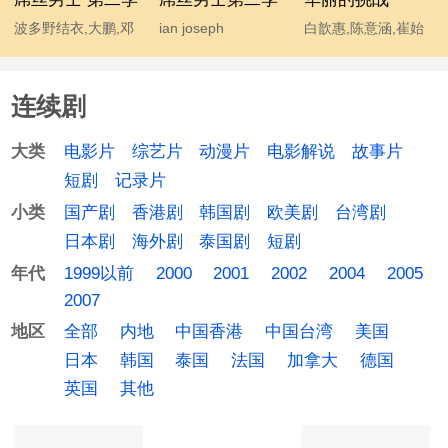
波多野结衣,大鹏,邓
ian joseph
白歆惠,陈意涵,崔始
超,宫睿,韩寒,贾玲,姜
somerhalder,mc石
源,金勤,李东海,许玮
涛,李响,林志玲,柳岩,
头,波多野结衣,大鹏,
甯
连续剧
马丽,汤唯,王小利,王
韩寒,后舍男生,蓝燕,
学兵,王学圻,温兆伦,
林志玲 chiling lin,柳
电影片
综艺片
动漫片
电影解说
故事片
大类
吴思凡,吴秀波,肖旭,
岩 yan liu,马丽,汤唯,
短剧
记录片
杨幂,伊恩·萨默海尔
温兆伦,吴秀波,杨幂
国产剧
香港剧
韩国剧
欧美剧
台湾剧
小类
德,于嘉,袁成杰
日本剧
海外剧
泰国剧
短剧
1999以前
2000
2001
2002
2004
2005
年代
2007
全部
内地
中国香港
中国台湾
美国
地区
日本
韩国
泰国
法国
加拿大
德国
英国
其他