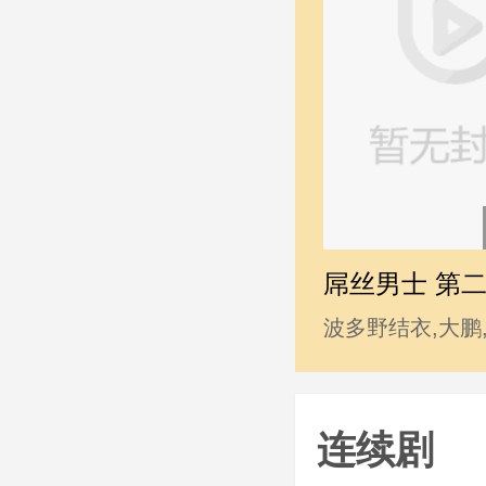
屌丝男士 第
波多野结衣,大鹏
睿,韩寒,贾玲,姜
志玲,柳岩,马丽,
连续剧
利,王学兵,王学圻