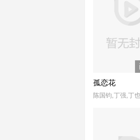
孤恋花
陈国钧,丁强,丁
君,方馨,高捷,李
翔,邱秀敏,屈中恒
宗华,王伟华,王琄