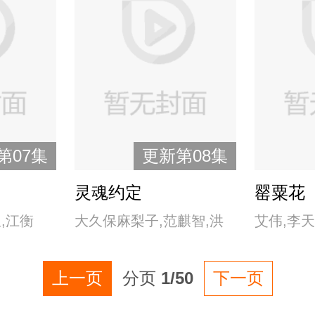
游安顺,虞
第07集
更新第08集
灵魂约定
罂粟花
,江衡
大久保麻梨子,范麒智,洪
艾伟,李
,邱鼎杰,
暐,黃浩詠,李定,廖奕琁,邱
上一页
分页
1/50
下一页
丞
勝揚,王智骞