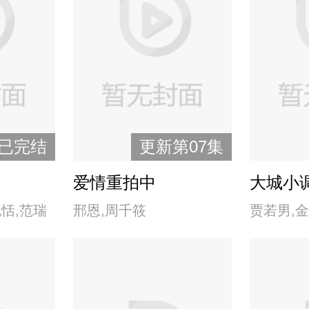
尹宝莲,俞小凡,张庭
已完结
更新第07集
爱情重拍中
大城小
也恬,范瑞
邢恩,周千筱
贾若男,金
心洁,林鸿
明,李芷麟
,太保,庹
徐若华,玉
,魏宗万,
栋