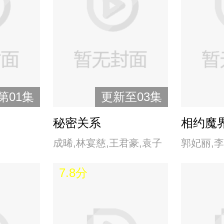
第01集
更新至03集
秘密关系
相约魔
成晞,林宴慈,王君豪,袁子
郭妃丽,李
筑
新龙,小娴
7.8分