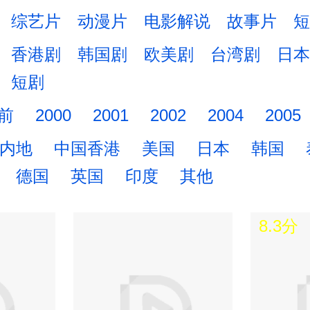
旭,杨幂,
柳岩 yan liu,马丽,汤唯,温
综艺片
动漫片
电影解说
故事片
短
,于嘉,袁
兆伦,吴秀波,杨幂
香港剧
韩国剧
欧美剧
台湾剧
日本
短剧
以前
2000
2001
2002
2004
2005
内地
中国香港
美国
日本
韩国
德国
英国
印度
其他
8.3分