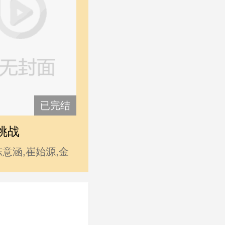
已完结
挑战
陈意涵,崔始源,金
海,许玮甯