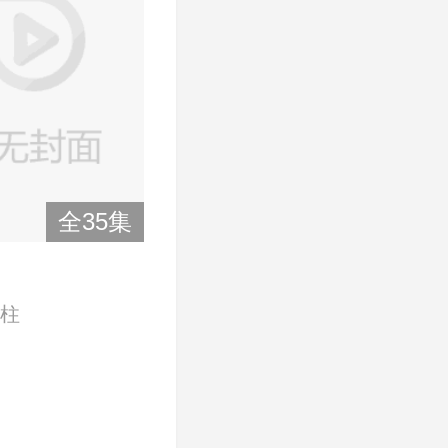
全35集
天柱