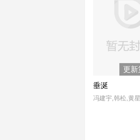
萧淑慎,谢琼煖,
佩仪,袁咏仪
更新
垂涎
冯建宇,韩松,黄星
oc,李沛恩,刘天杨
向佐,宣淏,杨鹏