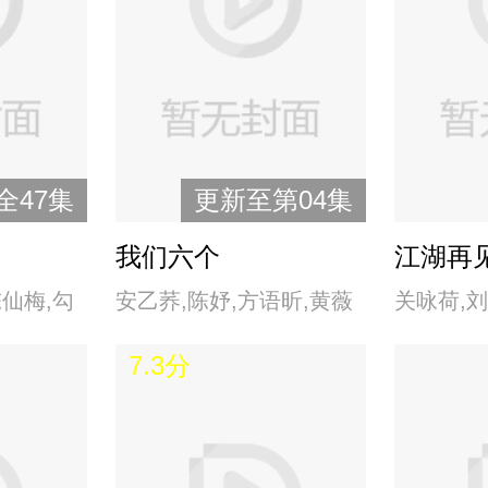
全47集
更新至第04集
我们六个
江湖再
陈仙梅,勾
安乙荞,陈妤,方语昕,黄薇
关咏荷,刘
,李丽凤,
渟,林羽葶,马志翔,邱宇辰,
庭
7.3分
刘玉婷,萧
汤志伟,唐振刚,天心,涂善
存