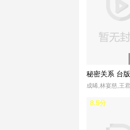
秘密关系 台
成晞,林宴慈,王
筑
8.5分