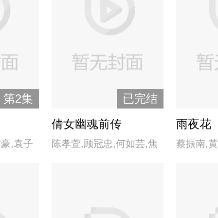
第2集
已完结
版
倩女幽魂前传
雨夜花
君豪,袁子
陈孝萱,顾冠忠,何如芸,焦
蔡振南,黄
恩俊,康殿宏,罗嘉良,彭伟
美照,潘丽
华,乾德门,邱心志,邵昕,坣
君,游安顺
娜,翁家明,谢祖武,杨宝玮,