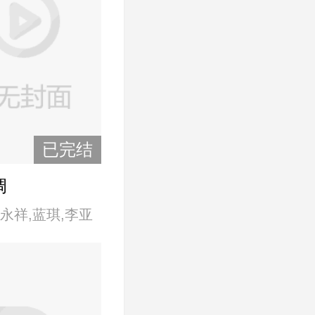
已完结
调
永祥,蓝琪,李亚
,铁孟秋,谢屏楠,
尚,张蓓心,周绍