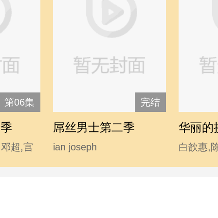
第06集
完结
二季
屌丝男士第二季
华丽的
,邓超,宫
ian joseph
白歆惠,
涛,李响,林
somerhalder,mc石头,波多
勤,李东
汤唯,王小
野结衣,大鹏,韩寒,后舍男
,温兆伦,
生,蓝燕,林志玲 chiling lin,