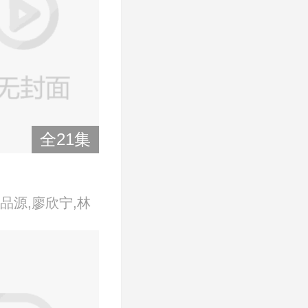
全21集
品源,廖欣宁,林
丽,孙淑媚,吴婉
,张本渝