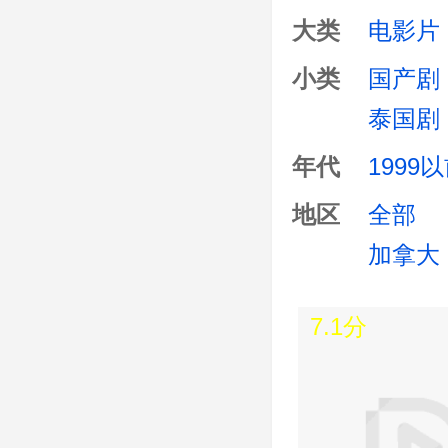
吴思凡,吴秀波,肖
大类
电影片
伊恩·萨默海尔德
小类
国产剧
成杰
泰国剧
年代
1999
地区
全部
加拿大
7.1分