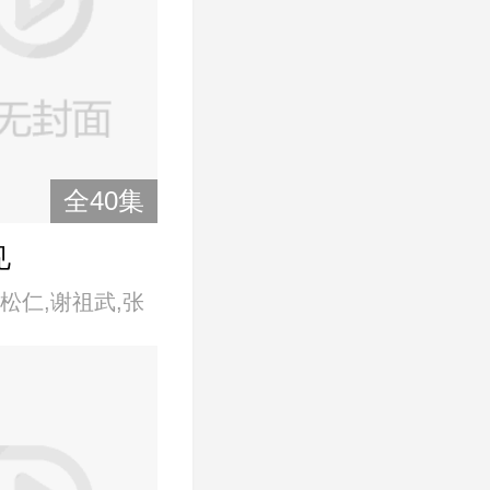
全40集
见
松仁,谢祖武,张