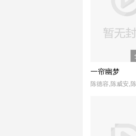
一帘幽梦
陈德容,陈威安,
峰,胡翔评,康殿宏
林瑞阳,刘德凯,
蔷,应志伟