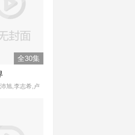
全30集
界
沛旭,李志希,卢