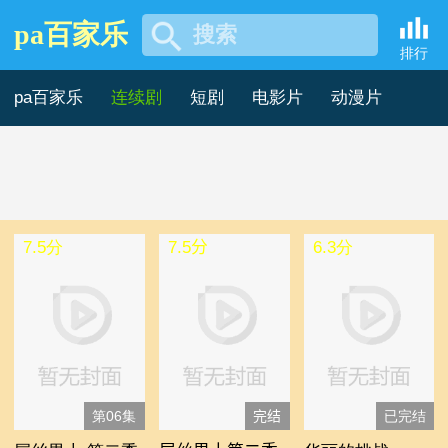
pa百家乐
搜索
2003年海外剧 -pa百家乐
排行
pa百家乐
连续剧
短剧
电影片
动漫片
记录片
综艺片
7.5分
7.5分
6.3分
第06集
完结
已完结