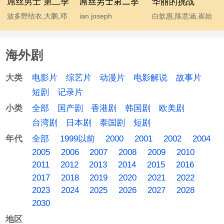
屌丝男士 第二季
屌丝男士第二季
华丽的挑战
波多野结衣,大鹏,邓
ian joseph
白歆惠,陈意涵,崔始
超,宫睿,韩寒,贾玲,姜
somerhalder,mc石
源,金勤,李东海,许玮
涛,李响,林志玲,柳岩,
头,波多野结衣,大鹏,
甯
海外剧
马丽,汤唯,王小利,王
韩寒,后舍男生,蓝燕,
学兵,王学圻,温兆伦,
林志玲 chiling lin,柳
电影片
综艺片
动漫片
电影解说
故事片
大类
吴思凡,吴秀波,肖旭,
岩 yan liu,马丽,汤唯,
短剧
记录片
杨幂,伊恩·萨默海尔
温兆伦,吴秀波,杨幂
全部
国产剧
香港剧
韩国剧
欧美剧
小类
德,于嘉,袁成杰
台湾剧
日本剧
泰国剧
短剧
全部
1999以前
2000
2001
2002
2004
年代
2005
2006
2007
2008
2009
2010
2011
2012
2013
2014
2015
2016
2017
2018
2019
2020
2021
2022
2023
2024
2025
2026
2027
2028
2030
地区