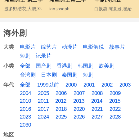
波多野结衣,大鹏,邓
ian joseph
白歆惠,陈意涵,崔始
超,宫睿,韩寒,贾玲,姜
somerhalder,mc石
源,金勤,李东海,许玮
涛,李响,林志玲,柳岩,
头,波多野结衣,大鹏,
甯
海外剧
马丽,汤唯,王小利,王
韩寒,后舍男生,蓝燕,
学兵,王学圻,温兆伦,
林志玲 chiling lin,柳
电影片
综艺片
动漫片
电影解说
故事片
大类
吴思凡,吴秀波,肖旭,
岩 yan liu,马丽,汤唯,
短剧
记录片
杨幂,伊恩·萨默海尔
温兆伦,吴秀波,杨幂
全部
国产剧
香港剧
韩国剧
欧美剧
小类
德,于嘉,袁成杰
台湾剧
日本剧
泰国剧
短剧
全部
1999以前
2000
2001
2002
2003
年代
2004
2005
2006
2007
2008
2009
2010
2011
2012
2013
2014
2015
2016
2017
2018
2020
2021
2022
2023
2024
2025
2026
2027
2028
2030
地区