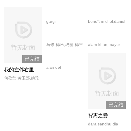
gargi
benoît michel,daniel
bharadwaj,jagjeet
njo lobé,eva chico
sandhu,jaspal
veiga,geoffroy
马修·德米,玛丽·德里
alam khan,mayur
singh,leysha
thiebaut,julien
昂,玛丽娜·汉斯
more,ranjan
mange,nitin
prévost,linda
已完结
raj,revathi pillai
bh,prasanna
massoz,lola
alan del
我的左邻右里
soni,tarun
dewaere,sara
castillo,alejandra
何盈莹,黄玉郎,姚玟
arora,vidhi chitalia,
mortensen
toussaint,francisco
隆
阿里夫·扎卡里亚,胡
calvillo,gilberto
玛·库雷希,拉胡尔·康
aviña gomez,juan
纳,帕拉维·巴特拉,希
已完结
manuel
玛·比斯瓦斯,悉塔尔
背离之爱
bernal,osvaldo
特
dara sandhu,dia
benavides,ramón