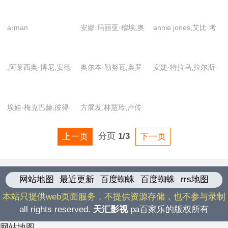
mirza,莫希特·雷纳
medína,艾琳·阿苏埃
拉,詹姆斯·海德
arman
安娜·玛丽亚·穆埃,奥
annie jones,艾比·考
surizehi,hibba
古斯特·迪赫,崔娜·蒂
尼什,凯蒂·麦克格雷
najeeb,kamalpreet
虹,路德维格.特内普
斯,乔治娜·海格
,阿莱西奥·博尼,安德
奥尔本·勒努瓦,奥罗
安婕·特拉乌,拉尔斯·
kaur,pernille
特,瓦莱丽·帕赫纳
烈亚·布鲁斯基,彼得·
拉·布鲁坦,保罗·斯佩
鲁道夫,米夏埃尔·格
persen,tamanna
亚当奇克,达米安·哈
拉,贝拉明·阿卜杜勒
维斯戴克,尼科莱·金
agnihotri,tarjei
埃娃·梅克巴赫,彼得·
方展发,林慧玲,卢传
顿,法布里齐奥·本蒂
马莱克,蒂法因·戴维
斯基,维多利亚·舒尔
sandvik moe
库尔特,德尼兹·阿罗
瑾,杨一展
沃利奥,葛丽泰·斯卡
斯,科琳·瓦兰科涅,拉
茨
拉,弗洛伦丝·卡松巴,
上一页
分页
1/3
下一页
拉诺,古列尔莫·法维
尔夫·阿穆苏,露西·布
克里斯蒂安·贝克尔,
拉,科拉多·因韦尔尼
耶纳,麦赫迪·麦斯卡
克里斯蒂安·库钦布
齐,克劳迪奥·比加利,
尔,米雷尔·赫布斯特
奇,尼娜·霍斯,西尔维
网站地图
最近更新
百度蜘蛛
百度蜘蛛
rrs地图
里纳特·希什马塔林,
迈耶,帕特里克·德阿
斯特·格罗特,尤纳坦·
理查德·塞梅尔,鲁伯
萨姆曹,皮埃尔·奥瑟
本站只提供web页面服务，不提供资源存储，也不参与录制
贝尔林
all rights reserved.
天汇影视
pa百家乐的版权所有
特·艾弗雷特,罗贝托·
达,维克图瓦尔·杜布
埃利茨卡,迈克尔·爱
瓦,亚当·阿玛拉
网站地图