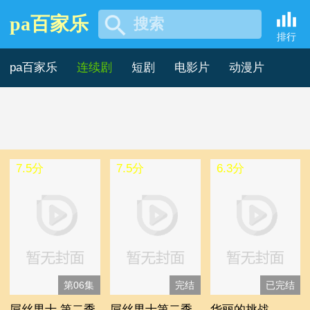
pa百家乐
搜索
2019年海外剧 -pa百家乐
排行
pa百家乐
连续剧
短剧
电影片
动漫片
记录片
综艺片
7.5分
7.5分
6.3分
第06集
完结
已完结
屌丝男士 第二季
屌丝男士第二季
华丽的挑战