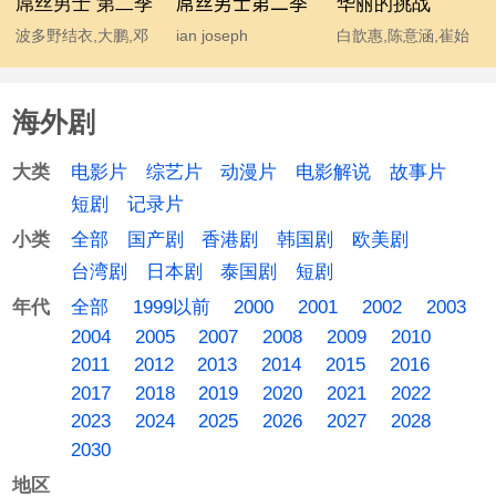
屌丝男士 第二季
屌丝男士第二季
华丽的挑战
波多野结衣,大鹏,邓
ian joseph
白歆惠,陈意涵,崔始
超,宫睿,韩寒,贾玲,姜
somerhalder,mc石
源,金勤,李东海,许玮
涛,李响,林志玲,柳岩,
头,波多野结衣,大鹏,
甯
海外剧
马丽,汤唯,王小利,王
韩寒,后舍男生,蓝燕,
学兵,王学圻,温兆伦,
林志玲 chiling lin,柳
电影片
综艺片
动漫片
电影解说
故事片
大类
吴思凡,吴秀波,肖旭,
岩 yan liu,马丽,汤唯,
短剧
记录片
杨幂,伊恩·萨默海尔
温兆伦,吴秀波,杨幂
全部
国产剧
香港剧
韩国剧
欧美剧
小类
德,于嘉,袁成杰
台湾剧
日本剧
泰国剧
短剧
全部
1999以前
2000
2001
2002
2003
年代
2004
2005
2007
2008
2009
2010
2011
2012
2013
2014
2015
2016
2017
2018
2019
2020
2021
2022
2023
2024
2025
2026
2027
2028
2030
地区