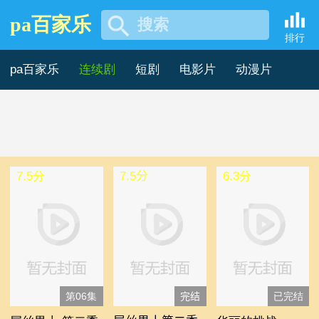
pa百家乐
搜索
2006年海外剧 -pa百家乐
排行
pa百家乐
连续剧
短剧
电影片
动漫片
记录片
综艺片
7.5分
7.5分
6.3分
第06集
完结
已完结